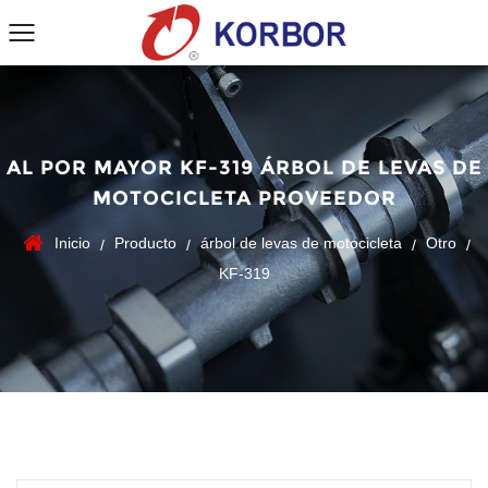
AL POR MAYOR KF-319 ÁRBOL DE LEVAS DE
MOTOCICLETA PROVEEDOR
Inicio
Producto
árbol de levas de motocicleta
Otro
/
/
/
/
KF-319