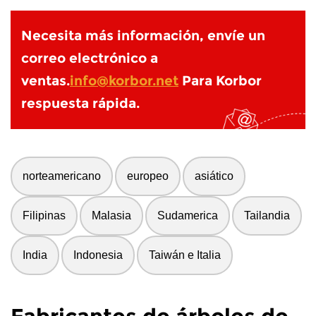
Necesita más información, envíe un
correo electrónico a
ventas.
info@korbor.net
Para Korbor
respuesta rápida.
norteamericano
europeo
asiático
Filipinas
Malasia
Sudamerica
Tailandia
India
Indonesia
Taiwán e Italia