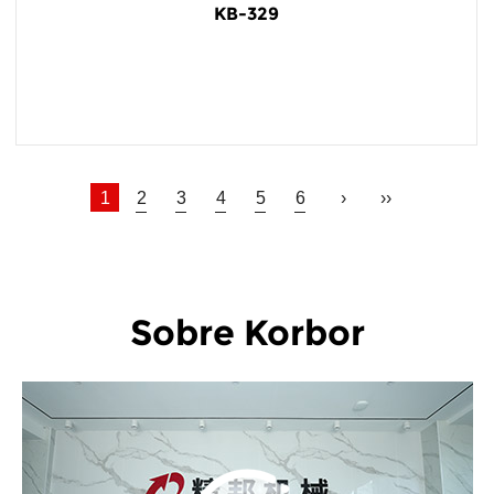
KB-329
LEER MÁS
1
2
3
4
5
6
›
››
Sobre Korbor