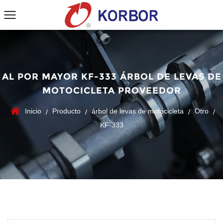
AL POR MAYOR KF-333 ÁRBOL DE LEVAS DE
MOTOCICLETA PROVEEDOR
Inicio
Producto
árbol de levas de motocicleta
Otro
/
/
/
/
KF-333