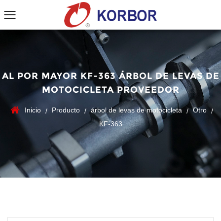
AL POR MAYOR KF-363 ÁRBOL DE LEVAS DE
MOTOCICLETA PROVEEDOR
Inicio
Producto
árbol de levas de motocicleta
Otro
/
/
/
/
KF-363