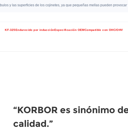
óbulos y las superficies de los cojinetes, ya que pequeñas mellas pueden provocar 
KF-325
Endurecido por inducción
Especificación OEM
Compatible con OHC/OHV
“KORBOR es sinónimo de
calidad.”