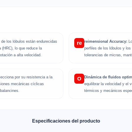
 de los lóbulos están endurecidas
reimensional Accuracy:
L
re
 (HRC), lo que reduce la
perfiles de los lóbulos y l
rotación a alta velocidad.
tolerancias de micras, mant
lecciona por su resistencia a la
Dinámica de fluidos opti
O
ensiones mecánicas cíclicas
equilibrar la velocidad y el 
 balancines.
térmicos y mecánicos especí
Especificaciones del producto