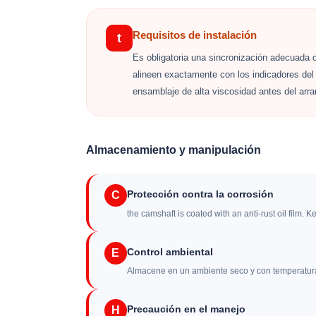
Requisitos de instalación
t
Es obligatoria una sincronización adecuada c
alineen exactamente con los indicadores del 
ensamblaje de alta viscosidad antes del arran
Almacenamiento y manipulación
Protección contra la corrosión
C
the camshaft is coated with an anti-rust oil film. K
Control ambiental
E
Almacene en un ambiente seco y con temperatura 
Precaución en el manejo
H