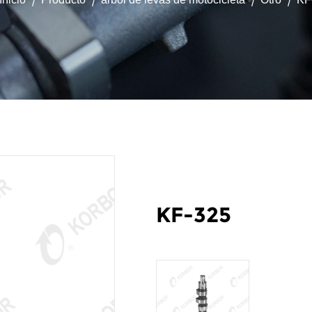
/
/
/
/
KF-325