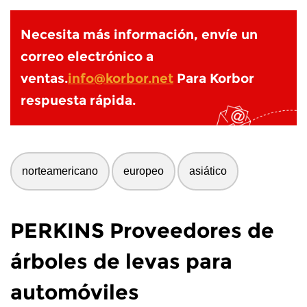
Necesita más información, envíe un
correo electrónico a
ventas.
info@korbor.net
Para Korbor
respuesta rápida.
norteamericano
europeo
asiático
PERKINS Proveedores de
árboles de levas para
automóviles