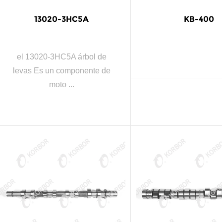
13020-3HC5A
KB-400
el 13020-3HC5A árbol de
levas Es un componente de
moto ...
LEER MÁS
LEER MÁS