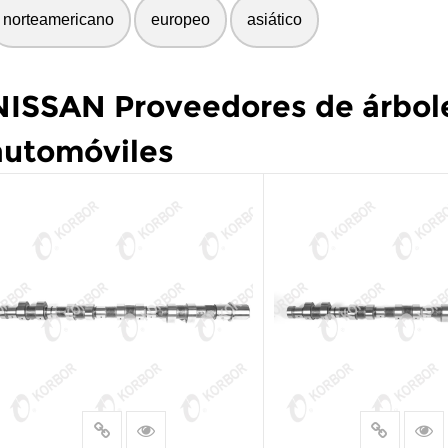
norteamericano
europeo
asiático
NISSAN Proveedores de árbole
automóviles