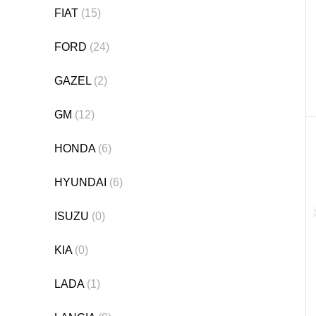
FIAT
(15)
FORD
(24)
GAZEL
(2)
GM
(12)
HONDA
(6)
HYUNDAI
(6)
ISUZU
(0)
KIA
(0)
LADA
(1)