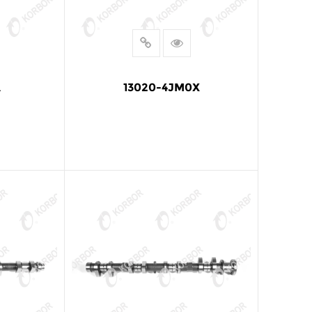
A
13020-4JM0X
LEER MÁS