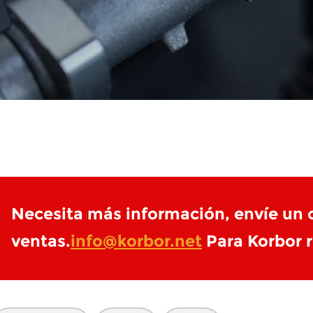
Necesita más información, envíe un c
ventas.
info@korbor.net
Para Korbor r