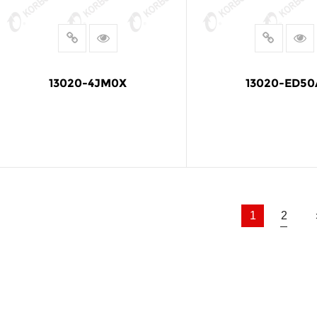
13020-4JM0X
13020-ED50
LEER MÁS
LEER MÁS
1
2