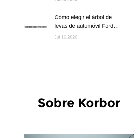
Cómo elegir el árbol de
levas de automóvil Ford
adecuado para ...
Jul 16,2026
Sobre Korbor