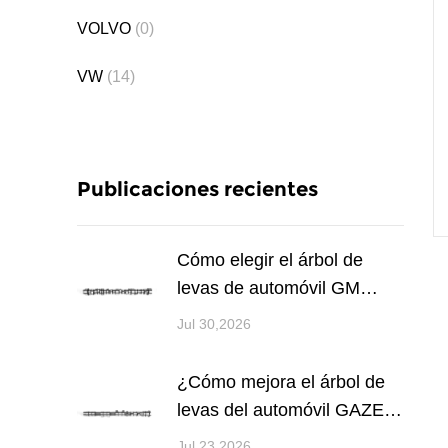
VOLVO
(0)
VW
(14)
Publicaciones recientes
Cómo elegir el árbol de
levas de automóvil GM
adecuado para el...
Jul 30,2026
¿Cómo mejora el árbol de
levas del automóvil GAZEL
el rendimie...
Jul 23,2026