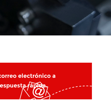
orreo electrónico a
espuesta rápida.