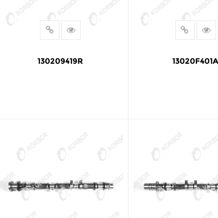
130209419R
13020F401
LEER MÁS
LEER MÁS