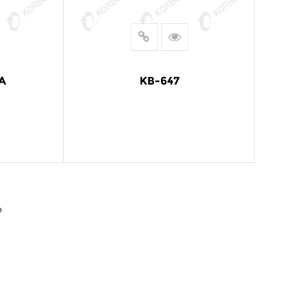
A
KB-647
LEER MÁS
›