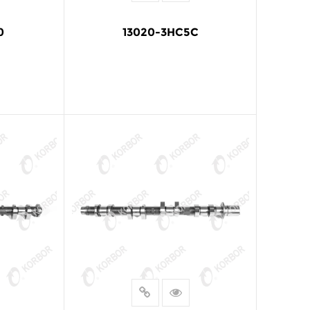
0
13020-3HC5C
LEER MÁS