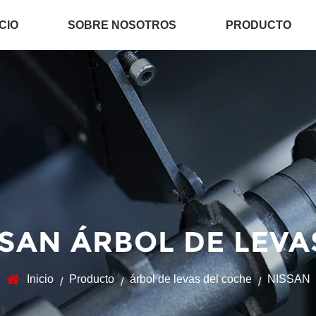
ICIO
SOBRE NOSOTROS
PRODUCTO
SSAN ÁRBOL DE LEVA
Inicio
Producto
árbol de levas del coche
NISSAN
/
/
/