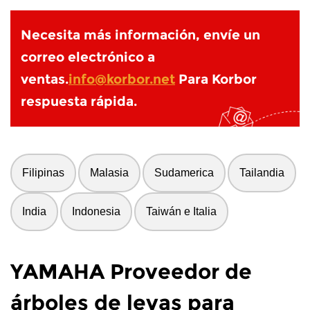
Necesita más información, envíe un
correo electrónico a
ventas.
info@korbor.net
Para Korbor
respuesta rápida.
Filipinas
Malasia
Sudamerica
Tailandia
India
Indonesia
Taiwán e Italia
YAMAHA Proveedor de
árboles de levas para