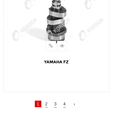
YAMAHA FZ
LEER MÁS
1
2
3
4
›