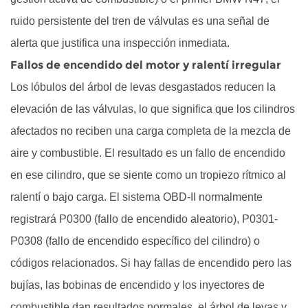
VVT
5.3
ruido persistente del tren de válvulas es una señal de
Contaminación
alerta que justifica una inspección inmediata.
por
Fallos de encendido del motor y ralentí irregular
escombros
Los lóbulos del árbol de levas desgastados reducen la
después
elevación de las válvulas, lo que significa que los cilindros
de
afectados no reciben una carga completa de la mezcla de
una
reparación
aire y combustible. El resultado es un fallo de encendido
6
en ese cilindro, que se siente como un tropiezo rítmico al
Resumen:
ralentí o bajo carga. El sistema OBD-II normalmente
datos
registrará P0300 (fallo de encendido aleatorio), P0301-
clave
P0308 (fallo de encendido específico del cilindro) o
sobre
los
códigos relacionados. Si hay fallas de encendido pero las
árboles
bujías, las bobinas de encendido y los inyectores de
de
combustible dan resultados normales, el árbol de levas y