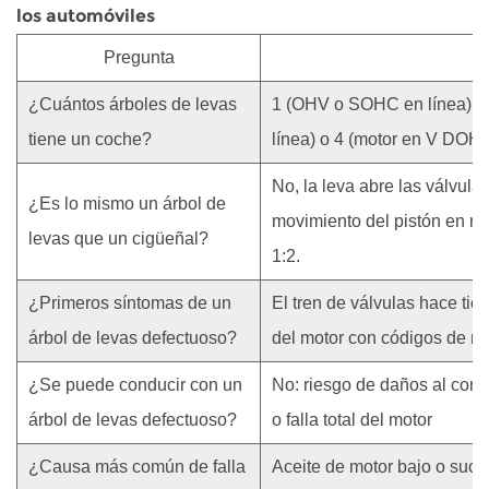
los automóviles
Pregunta
¿Cuántos árboles de levas
1 (OHV o SOHC en línea),
tiene un coche?
línea) o 4 (motor en V DOH
No, la leva abre las válvula
¿Es lo mismo un árbol de
movimiento del pistón en ro
levas que un cigüeñal?
1:2.
¿Primeros síntomas de un
El tren de válvulas hace tict
árbol de levas defectuoso?
del motor con códigos de 
¿Se puede conducir con un
No: riesgo de daños al conve
árbol de levas defectuoso?
o falla total del motor
¿Causa más común de falla
Aceite de motor bajo o suci