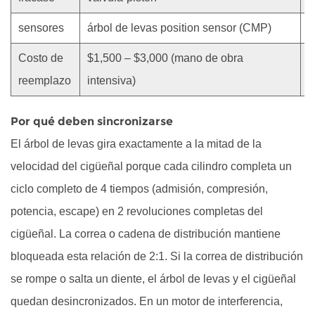
de
la
sensores
árbol de levas position sensor (CMP)
c
admisión
Costo de
$1,500 – $3,000 (mano de obra
$
o
reemplazo
intensiva)
d
el
escape
Por qué deben sincronizarse
4
¿Se
El árbol de levas gira exactamente a la mitad de la
puede
velocidad del cigüeñal porque cada cilindro completa un
conducir
ciclo completo de 4 tiempos (admisión, compresión,
un
potencia, escape) en 2 revoluciones completas del
coche
cigüeñal. La correa o cadena de distribución mantiene
con
un
bloqueada esta relación de 2:1. Si la correa de distribución
árbol
se rompe o salta un diente, el árbol de levas y el cigüeñal
de
quedan desincronizados. En un motor de interferencia,
levas