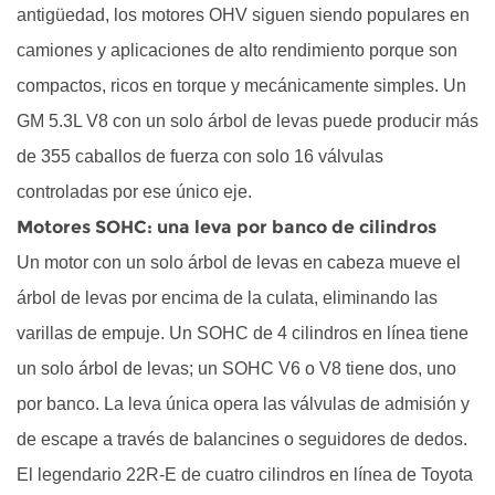
antigüedad, los motores OHV siguen siendo populares en
sensor
camiones y aplicaciones de alto rendimiento porque son
ha
fallado
compactos, ricos en torque y mecánicamente simples. Un
3
GM 5.3L V8 con un solo árbol de levas puede producir más
Síntomas
de 355 caballos de fuerza con solo 16 válvulas
de
controladas por ese único eje.
un
Motores SOHC: una leva por banco de cilindros
árbol
Un motor con un solo árbol de levas en cabeza mueve el
de
levas
árbol de levas por encima de la culata, eliminando las
defectuoso
varillas de empuje. Un SOHC de 4 cilindros en línea tiene
3.1
un solo árbol de levas; un SOHC V6 o V8 tiene dos, uno
Ruido
por banco. La leva única opera las válvulas de admisión y
de
de escape a través de balancines o seguidores de dedos.
tictac
o
El legendario 22R-E de cuatro cilindros en línea de Toyota