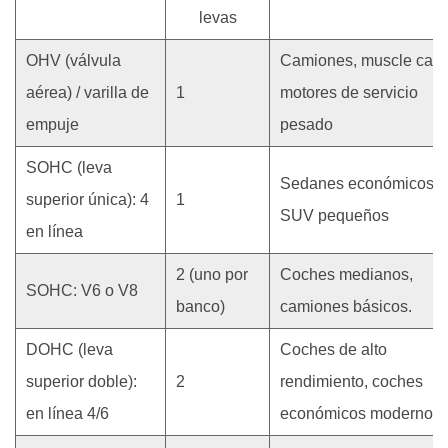
una
levas
leva
por
OHV (válvula
Camiones, muscle cars
banco
aérea) / varilla de
1
motores de servicio
de
empuje
pesado
cilindros
1.3
SOHC (leva
Sedanes económicos,
Motores
superior única): 4
1
DOHC:
SUV pequeños
en línea
levas
de
2 (uno por
Coches medianos,
SOHC: V6 o V8
admisión
banco)
camiones básicos.
y
DOHC (leva
Coches de alto
escape
dedicadas
superior doble):
2
rendimiento, coches
2
en línea 4/6
económicos modernos.
Árbol