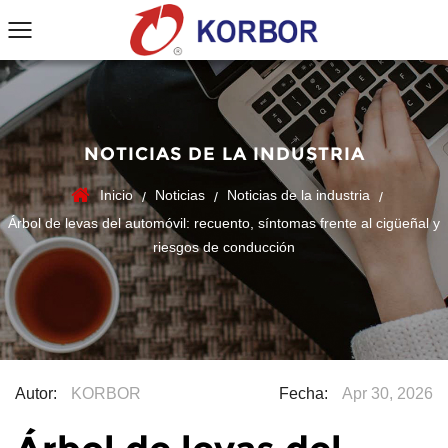
NOTICIAS DE LA INDUSTRIA
Inicio
Noticias
Noticias de la industria
/
/
/
Árbol de levas del automóvil: recuento, síntomas frente al cigüeñal y
riesgos de conducción
Autor:
KORBOR
Fecha:
Apr 30, 2026