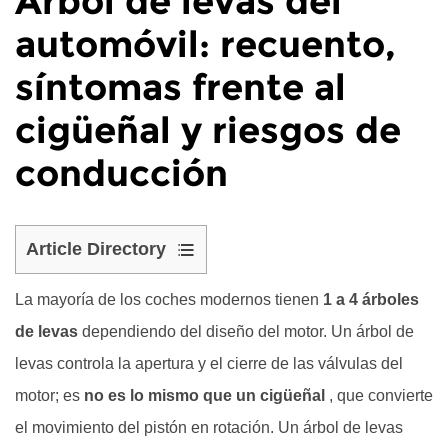
Árbol de levas del
automóvil: recuento,
síntomas frente al
cigüeñal y riesgos de
conducción
Article Directory
1
La mayoría de los coches modernos tienen
1 a 4 árboles
¿Cuántos
árboles
de levas
dependiendo del diseño del motor. Un árbol de
de
levas controla la apertura y el cierre de las válvulas del
levas
motor; es
no es lo mismo que un cigüeñal
, que convierte
hay
el movimiento del pistón en rotación. Un árbol de levas
en