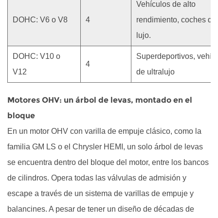
Vehículos de alto
de
levas
DOHC: V6 o V8
4
rendimiento, coches de
versus
lujo.
cigüeñal:
DOHC: V10 o
Superdeportivos, vehíc
no
4
son
V12
de ultralujo
lo
mismo
Motores OHV: un árbol de levas, montado en el
2.1
bloque
Por
En un motor OHV con varilla de empuje clásico, como la
qué
familia GM LS o el Chrysler HEMI, un solo árbol de levas
deben
se encuentra dentro del bloque del motor, entre los bancos
sincronizarse
2.2
de cilindros. Opera todas las válvulas de admisión y
Cómo
escape a través de un sistema de varillas de empuje y
saber
balancines. A pesar de tener un diseño de décadas de
qué