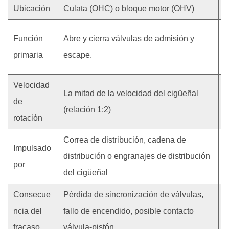
las
Ubicación
Culata (OHC) o bloque motor (OHV)
P
levas
3.5
C
Función
Abre y cierra válvulas de admisión y
Consumo
y
primaria
escape.
excesivo
r
de
aceite
Velocidad
La mitad de la velocidad del cigüeñal
R
o
de
(relación 1:2)
R
caída
rotación
de
presión
Correa de distribución, cadena de
Impulsado
B
de
distribución o engranajes de distribución
por
d
aceite
del cigüeñal
3.6
Petardeo
Consecue
Pérdida de sincronización de válvulas,
A
a
ncia del
fallo de encendido, posible contacto
b
través
fracaso
válvula-pistón