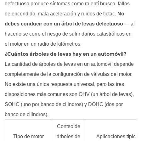
defectuoso produce síntomas como ralentí brusco, fallos
un
automóvil?
de encendido, mala aceleración y ruidos de tictac.
No
1.1
debes conducir con un árbol de levas defectuoso
— al
Motores
hacerlo se corre el riesgo de sufrir daños catastróficos en
OHV:
el motor en un radio de kilómetros.
un
¿Cuántos árboles de levas hay en un automóvil?
árbol
La cantidad de árboles de levas en un automóvil depende
de
levas,
completamente de la configuración de válvulas del motor.
montado
No existe una única respuesta universal, pero las tres
en
disposiciones más comunes son OHV (un árbol de levas),
el
SOHC (uno por banco de cilindros) y DOHC (dos por
bloque
banco de cilindros).
1.2
Motores
Conteo de
SOHC:
Tipo de motor
árboles de
Aplicaciones típicas