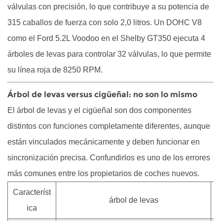
válvulas con precisión, lo que contribuye a su potencia de
aceleración
y
315 caballos de fuerza con solo 2,0 litros. Un DOHC V8
pérdida
como el Ford 5.2L Voodoo en el Shelby GT350 ejecuta 4
de
árboles de levas para controlar 32 válvulas, lo que permite
potencia.
su línea roja de 8250 RPM.
3.4
Luz
Árbol de levas versus cigüeñal: no son lo mismo
de
El árbol de levas y el cigüeñal son dos componentes
verificación
distintos con funciones completamente diferentes, aunque
del
motor:
están vinculados mecánicamente y deben funcionar en
códigos
sincronización precisa. Confundirlos es uno de los errores
de
más comunes entre los propietarios de coches nuevos.
falla
Característ
específicos
árbol de levas
de
ica