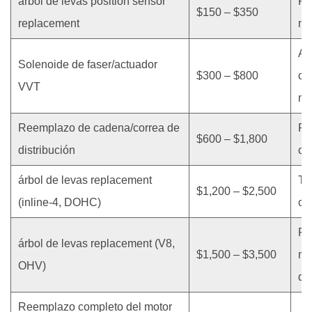
árbol de levas position sensor
Pr
$150 – $350
replacement
mo
A 
Solenoide de faser/actuador
$300 – $800
có
VVT
me
Reemplazo de cadena/correa de
Re
$600 – $1,800
distribución
co
árbol de levas replacement
Tr
$1,200 – $2,500
(inline-4, DOHC)
cu
Re
árbol de levas replacement (V8,
$1,500 – $3,500
me
OHV)
de
Reemplazo completo del motor