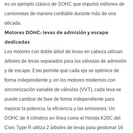
golpeteo
es un ejemplo clásico de SOHC que impulsó millones de
proveniente
camionetas de manera confiable durante más de una
del
década.
tren
Motores DOHC: levas de admisión y escape
de
dedicadas
válvulas
3.2
Los motores con doble árbol de levas en cabeza utilizan
Fallos
árboles de levas separados para las válvulas de admisión
de
y de escape. Esto permite que cada eje se optimice de
encendido
forma independiente y, en los motores modernos con
del
sincronización variable de válvulas (VVT), cada leva se
motor
y
puede cambiar de fase de forma independiente para
ralentí
mejorar la potencia, la eficiencia y las emisiones. Un
irregular
DOHC de 4 cilindros en línea como el Honda K20C del
3.3
Civic Type R utiliza 2 árboles de levas para gestionar 16
Mala