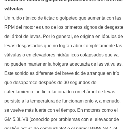
de
válvulas
motor
Un ruido rítmico de tictac o golpeteo que aumenta con las
bajo
RPM del motor es uno de los primeros signos de desgaste
o
degradado
del árbol de levas. Por lo general, se origina en lóbulos de
5.2
levas desgastados que no logran abrir completamente las
Estiramiento
válvulas o en elevadores hidráulicos colapsados ​​que ya
de
no pueden mantener la holgura adecuada de las válvulas.
la
Este sonido es diferente del breve tic de arranque en frío
cadena
que desaparece después de 30 segundos de
de
distribución
calentamiento: un tic relacionado con el árbol de levas
y
persiste a la temperatura de funcionamiento y, a menudo,
negligencia
se vuelve más fuerte con el tiempo. En motores como el
del
GM 5.3L V8 (conocido por problemas con el elevador de
sistema
gestión activa de combustible) o el primer BMW N47, el