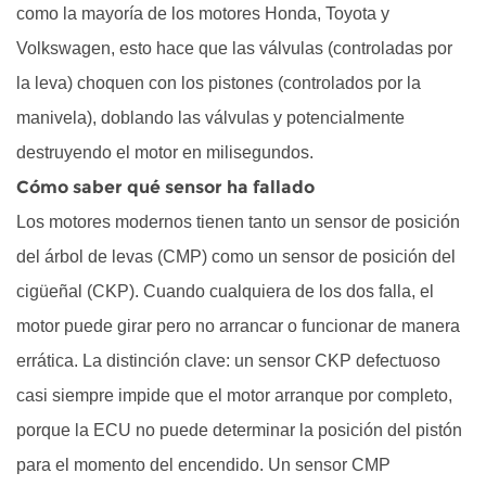
como la mayoría de los motores Honda, Toyota y
defectuoso?
Volkswagen, esto hace que las válvulas (controladas por
4.1
la leva) choquen con los pistones (controlados por la
¿Qué
sucede
manivela), doblando las válvulas y potencialmente
cuando
destruyendo el motor en milisegundos.
sigues
Cómo saber qué sensor ha fallado
conduciendo?
Los motores modernos tienen tanto un sensor de posición
4.2
del árbol de levas (CMP) como un sensor de posición del
Qué
hacer
cigüeñal (CKP). Cuando cualquiera de los dos falla, el
en
motor puede girar pero no arrancar o funcionar de manera
su
errática. La distinción clave: un sensor CKP defectuoso
lugar
casi siempre impide que el motor arranque por completo,
4.3
porque la ECU no puede determinar la posición del pistón
Costos
típicos
para el momento del encendido. Un sensor CMP