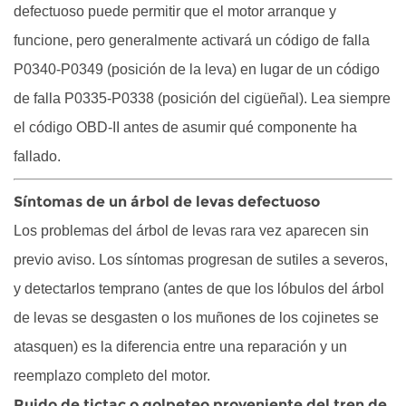
de
defectuoso puede permitir que el motor arranque y
reparación
funcione, pero generalmente activará un código de falla
del
P0340-P0349 (posición de la leva) en lugar de un código
árbol
de falla P0335-P0338 (posición del cigüeñal). Lea siempre
de
el código OBD-II antes de asumir qué componente ha
levas
5
fallado.
¿Qué
Síntomas de un árbol de levas defectuoso
causa
la
Los problemas del árbol de levas rara vez aparecen sin
falla
previo aviso. Los síntomas progresan de sutiles a severos,
del
y detectarlos temprano (antes de que los lóbulos del árbol
árbol
de levas se desgasten o los muñones de los cojinetes se
de
atasquen) es la diferencia entre una reparación y un
levas?
5.1
reemplazo completo del motor.
Aceite
Ruido de tictac o golpeteo proveniente del tren de