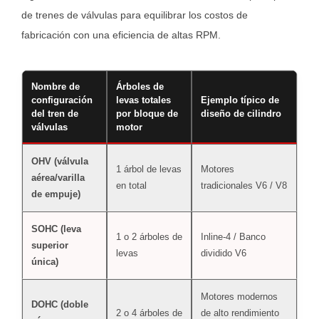
de trenes de válvulas para equilibrar los costos de
y
3
fabricación con una eficiencia de altas RPM.
4
Señales
Nombre de
Árboles de
críticas
configuración
levas totales
Ejemplo típico de
Ca
de
del tren de
por bloque de
diseño de cilindro
válvulas
motor
mantenimiento
de
OHV (válvula
La 
un
1 árbol de levas
Motores
aérea/varilla
mot
en total
tradicionales V6 / V8
árbol
de empuje)
de
de
levas
SOHC (leva
Un
1 o 2 árboles de
Inline-4 / Banco
defectuoso
superior
cad
levas
dividido V6
única)
de
o
desgastado
Motores modernos
4.0.1
DOHC (doble
Dos
2 o 4 árboles de
de alto rendimiento