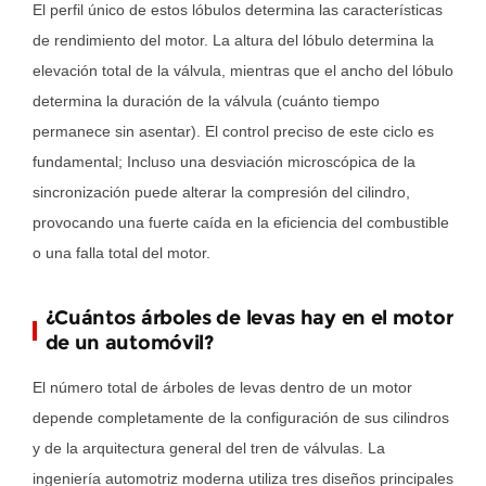
El perfil único de estos lóbulos determina las características
longevidad
de
de rendimiento del motor. La altura del lóbulo determina la
su
elevación total de la válvula, mientras que el ancho del lóbulo
automóvil?
determina la duración de la válvula (cuánto tiempo
3.1
permanece sin asentar). El control preciso de este ciclo es
La
fundamental; Incluso una desviación microscópica de la
realidad
sincronización puede alterar la compresión del cilindro,
de
provocando una fuerte caída en la eficiencia del combustible
las
o una falla total del motor.
modificaciones
de
¿Cuántos árboles de levas hay en el motor
las
de un automóvil?
levas
El número total de árboles de levas dentro de un motor
de
depende completamente de la configuración de sus cilindros
las
y de la arquitectura general del tren de válvulas. La
etapas
ingeniería automotriz moderna utiliza tres diseños principales
2