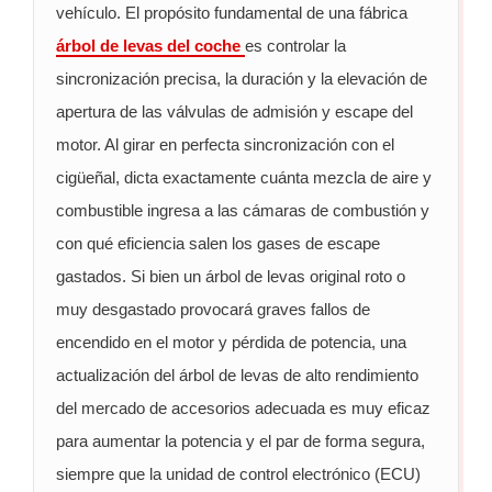
vehículo. El propósito fundamental de una fábrica
automóvil?
árbol de levas del coche
es controlar la
Comprensión
de
sincronización precisa, la duración y la elevación de
los
apertura de las válvulas de admisión y escape del
trenes
motor. Al girar en perfecta sincronización con el
de
cigüeñal, dicta exactamente cuánta mezcla de aire y
válvulas
combustible ingresa a las cámaras de combustión y
mecánicas
con qué eficiencia salen los gases de escape
2
gastados. Si bien un árbol de levas original roto o
¿Cuántos
muy desgastado provocará graves fallos de
árboles
encendido en el motor y pérdida de potencia, una
de
levas
actualización del árbol de levas de alto rendimiento
hay
del mercado de accesorios adecuada es muy eficaz
en
para aumentar la potencia y el par de forma segura,
el
siempre que la unidad de control electrónico (ECU)