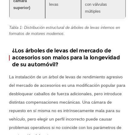
cámara
cul
Tictac
levas
con válvulas
superior)
de 
audible
múltiples
del
tren
Tabla 1: Distribución estructural de árboles de levas internos en
formatos de motores modernos.
de
válvulas
¿Los árboles de levas del mercado de
4.0.2
accesorios son malos para la longevidad
Fallos
de su automóvil?
de
encendido
La instalación de un árbol de levas de rendimiento agresivo
persistentes
del mercado de accesorios es una modificación popular para
en
desbloquear caballos de fuerza adicionales, pero introduce
los
distintas compensaciones mecánicas. Una cámara de
cilindros
repuesto en sí misma no es intrínsecamente mala para su
4.0.3
vehículo, pero elegir un perfil incorrecto puede causar
Acumulación
problemas operativos si no coincide con los parámetros de
de