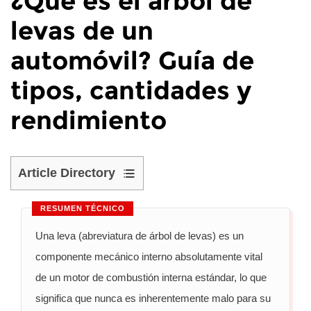
¿Qué es el árbol de
levas de un
automóvil? Guía de
tipos, cantidades y
rendimiento
Article Directory
1
¿Qué
RESUMEN TÉCNICO
es
Una leva (abreviatura de árbol de levas) es un
una
componente mecánico interno absolutamente vital
cámara
de un motor de combustión interna estándar, lo que
en
significa que nunca es inherentemente malo para su
un