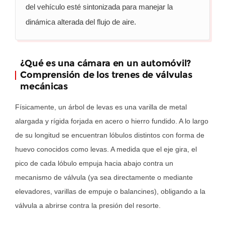
motor
del vehículo esté sintonizada para manejar la
de
dinámica alterada del flujo de aire.
un
automóvil?
3
¿Qué es una cámara en un automóvil?
¿Los
Comprensión de los trenes de válvulas
árboles
mecánicas
de
Físicamente, un árbol de levas es una varilla de metal
levas
alargada y rígida forjada en acero o hierro fundido. A lo largo
del
mercado
de su longitud se encuentran lóbulos distintos con forma de
de
huevo conocidos como levas. A medida que el eje gira, el
accesorios
pico de cada lóbulo empuja hacia abajo contra un
son
mecanismo de válvula (ya sea directamente o mediante
malos
elevadores, varillas de empuje o balancines), obligando a la
para
válvula a abrirse contra la presión del resorte.
la