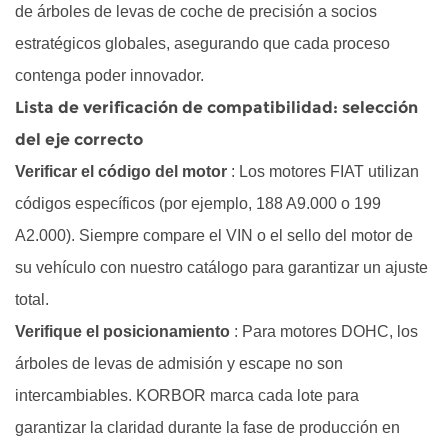
de
árboles de levas de coche de precisión
a socios
Preguntas
estratégicos globales, asegurando que cada proceso
frecuentes
contenga poder innovador.
técnicas
incondicionales
Lista de verificación de compatibilidad: selección
7
del eje correcto
Referencias
Verificar el código del motor
: Los motores FIAT utilizan
técnicas
códigos específicos (por ejemplo, 188 A9.000 o 199
A2.000). Siempre compare el VIN o el sello del motor de
su vehículo con nuestro catálogo para garantizar un ajuste
total.
Verifique el posicionamiento
: Para motores DOHC, los
árboles de levas de admisión y escape no son
intercambiables. KORBOR marca cada lote para
garantizar la claridad durante la fase de producción en