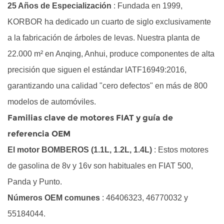
de
25 Años de Especialización
: Fundada en 1999,
referencia
KORBOR ha dedicado un cuarto de siglo exclusivamente
OEM
a la fabricación de árboles de levas. Nuestra planta de
3
22.000 m² en Anqing, Anhui, produce componentes de alta
Lista
de
precisión que siguen el estándar IATF16949:2016,
verificación
garantizando una calidad "cero defectos" en más de 800
de
modelos de automóviles.
compatibilidad:
Familias clave de motores FIAT y guía de
selección
referencia OEM
del
eje
El motor BOMBEROS (1.1L, 1.2L, 1.4L)
: Estos motores
correcto
de gasolina de 8v y 16v son habituales en FIAT 500,
4
Panda y Punto.
Especificación
Números OEM comunes
: 46406323, 46770032 y
técnica:
55184044.
Comparación