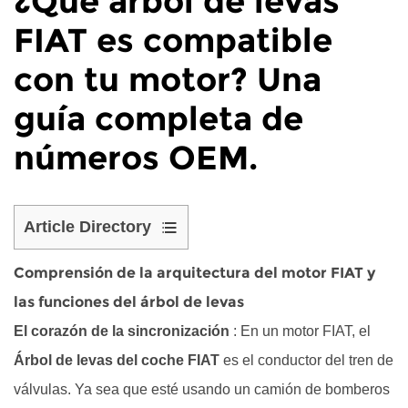
¿Qué árbol de levas
FIAT es compatible
con tu motor? Una
guía completa de
números OEM.
Article Directory
1
Comprensión de la arquitectura del motor FIAT y
Comprensión
de
las funciones del árbol de levas
la
El corazón de la sincronización
: En un motor FIAT, el
arquitectura
Árbol de levas del coche FIAT
es el conductor del tren de
del
válvulas. Ya sea que esté usando un camión de bomberos
motor