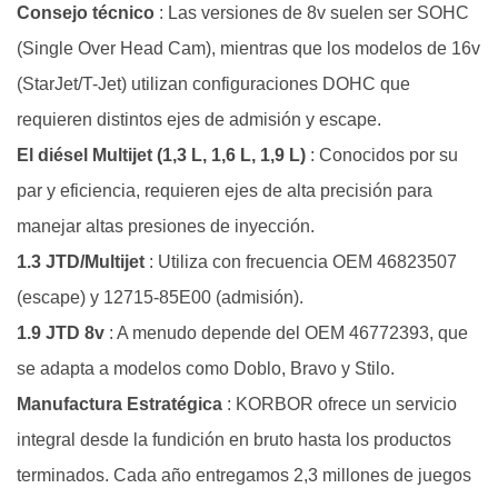
de
Consejo técnico
: Las versiones de 8v suelen ser SOHC
materiales
(Single Over Head Cam), mientras que los modelos de 16v
del
(StarJet/T-Jet) utilizan configuraciones DOHC que
árbol
requieren distintos ejes de admisión y escape.
de
El diésel Multijet (1,3 L, 1,6 L, 1,9 L)
: Conocidos por su
levas
par y eficiencia, requieren ejes de alta precisión para
FIAT
5
manejar altas presiones de inyección.
¿Por
1.3 JTD/Multijet
: Utiliza con frecuencia OEM 46823507
qué
(escape) y 12715-85E00 (admisión).
asociarse
1.9 JTD 8v
: A menudo depende del OEM 46772393, que
con
se adapta a modelos como Doblo, Bravo y Stilo.
KORBOR
para
Manufactura Estratégica
: KORBOR ofrece un servicio
componentes
integral desde la fundición en bruto hasta los productos
FIAT?
terminados. Cada año entregamos 2,3 millones de juegos
6