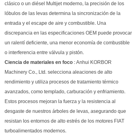
clásico o un diésel Multijet moderno, la precisión de los
FIAT
y
lóbulos de las levas determina la sincronización de la
las
entrada y el escape de aire y combustible. Una
funciones
discrepancia en las especificaciones OEM puede provocar
del
un ralentí deficiente, una menor economía de combustible
árbol
o interferencia entre válvula y pistón.
de
Ciencia de materiales en foco
: Anhui KORBOR
levas
2
Machinery Co., Ltd. selecciona aleaciones de alto
Familias
rendimiento y utiliza procesos de tratamiento térmico
clave
avanzados, como templado, carburación y enfriamiento.
de
Estos procesos mejoran la fuerza y ​​la resistencia al
motores
desgaste de nuestros árboles de levas, asegurando que
FIAT
y
resistan los entornos de alto estrés de los motores FIAT
guía
turboalimentados modernos.