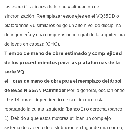
serie
las especificaciones de torque y alineación de
VQ
sincronización. Reemplazar estos ejes en el VQ35DD o
2
plataformas V6 similares exige un alto nivel de disciplina
Estándares
esenciales
de ingeniería y una comprensión integral de la arquitectura
de
de levas en cabeza (OHC).
hardware
Tiempo de mano de obra estimado y complejidad
y
de los procedimientos para las plataformas de la
metalurgia
serie VQ
para
el
la
Horas de mano de obra para el reemplazo del árbol
integración
de levas NISSAN Pathfinder
Por lo general, oscilan entre
de
10 y 14 horas, dependiendo de si el técnico está
árboles
reparando la culata izquierda (banco 2) o derecha (banco
de
1). Debido a que estos motores utilizan un complejo
levas
sistema de cadena de distribución en lugar de una correa,
3