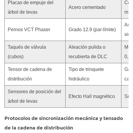
Placas de empuje del
Cont
Acero cementado
árbol de levas
mm
Ase
Pernos VCT Phaser
Grado 12.9 (par-límite)
sinc
Taqués de válvula
Aleación pulida o
Man
(cubos)
recubierta de DLC
0,2
Tensor de cadena de
Tipo de trinquete
Gara
distribución
hidráulico
cad
Sensores de posición del
Efecto Hall magnético
Sup
árbol de levas
Protocolos de sincronización mecánica y tensado
de la cadena de distribución