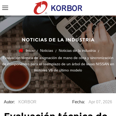
NOTICIAS DE LA INDUSTRIA
Inicio
Noticias
Noticias de la industria
/
/
/
Evaluación técnica de asignación de mano de obra y sincronización
de componentes para el reemplazo de un árbol de levas NISSAN en
motores V6 de último modelo
Autor:
KORBOR
Fecha:
Apr 07, 2026