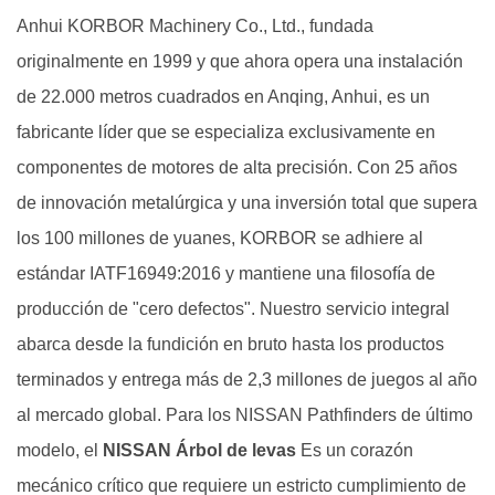
1
Anhui KORBOR Machinery Co., Ltd., fundada
Tiempo
de
originalmente en 1999 y que ahora opera una instalación
mano
de 22.000 metros cuadrados en Anqing, Anhui, es un
de
fabricante líder que se especializa exclusivamente en
obra
componentes de motores de alta precisión. Con 25 años
estimado
de innovación metalúrgica y una inversión total que supera
y
complejidad
los 100 millones de yuanes, KORBOR se adhiere al
de
estándar IATF16949:2016 y mantiene una filosofía de
los
producción de "cero defectos". Nuestro servicio integral
procedimientos
abarca desde la fundición en bruto hasta los productos
para
terminados y entrega más de 2,3 millones de juegos al año
las
al mercado global. Para los NISSAN Pathfinders de último
plataformas
de
modelo, el
NISSAN Árbol de levas
Es un corazón
la
mecánico crítico que requiere un estricto cumplimiento de