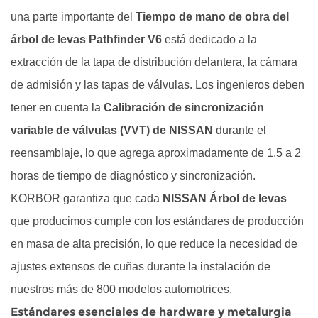
Protocolos
una parte importante del
Tiempo de mano de obra del
de
árbol de levas Pathfinder V6
está dedicado a la
sincronización
extracción de la tapa de distribución delantera, la cámara
mecánica
de admisión y las tapas de válvulas. Los ingenieros deben
y
tener en cuenta la
Calibración de sincronización
tensado
de
variable de válvulas (VVT) de NISSAN
durante el
la
reensamblaje, lo que agrega aproximadamente de 1,5 a 2
cadena
horas de tiempo de diagnóstico y sincronización.
de
KORBOR garantiza que cada
NISSAN Árbol de levas
distribución
que producimos cumple con los estándares de producción
4
en masa de alta precisión, lo que reduce la necesidad de
Validación
de
ajustes extensos de cuñas durante la instalación de
resistencia
nuestros más de 800 modelos automotrices.
al
Estándares esenciales de hardware y metalurgia