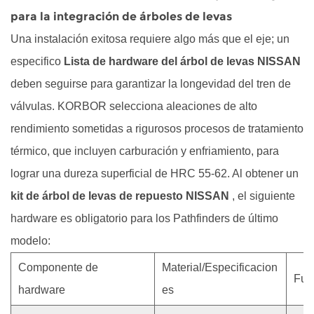
desgaste
para la integración de árboles de levas
y
Una instalación exitosa requiere algo más que el eje; un
rendimiento
dinámico.
especifico
Lista de hardware del árbol de levas NISSAN
4.1
deben seguirse para garantizar la longevidad del tren de
Preguntas
válvulas. KORBOR selecciona aleaciones de alto
frecuentes
rendimiento sometidas a rigurosos procesos de tratamiento
sobre
térmico, que incluyen carburación y enfriamiento, para
el
lograr una dureza superficial de HRC 55-62. Al obtener un
sector
industrial
kit de árbol de levas de repuesto NISSAN
, el siguiente
extremo
hardware es obligatorio para los Pathfinders de último
4.2
modelo:
Referencias
Componente de
Material/Especificacion
técnicas
Fun
hardware
es